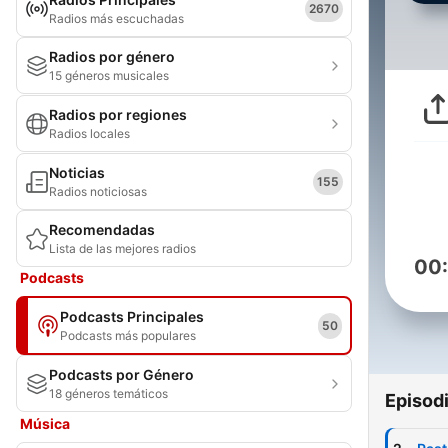
2670
Radios más escuchadas
Radios por género
15 géneros musicales
Radios por regiones
Radios locales
Noticias
155
Radios noticiosas
Recomendadas
Lista de las mejores radios
00
Podcasts
Podcasts Principales
50
Podcasts más populares
Podcasts por Género
18 géneros temáticos
Episod
Música