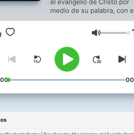
el evangelio de Cristo por
medio de su palabra, con e
propósito de salvar al perd
y educar, enseñar, alentar a
Volumen
creyente.
:00
00
ios