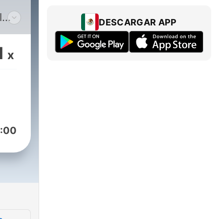
l
DESCARGAR APP
ido
l
1
x
:00