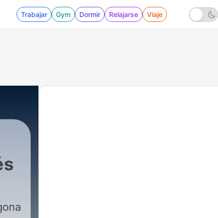
Trabajar
Gym
Dormir
Relajarse
Viaje
és
gona