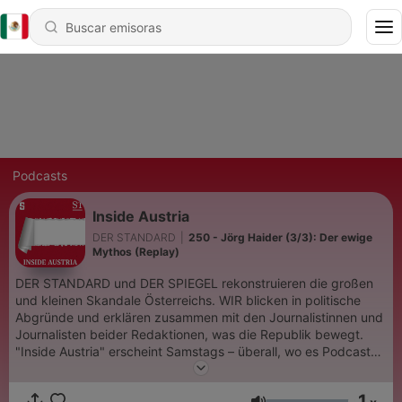
Podcasts
Inside Austria
DER STANDARD
|
250 - Jörg Haider (3/3): Der ewige
Mythos (Replay)
DER STANDARD und DER SPIEGEL rekonstruieren die großen
und kleinen Skandale Österreichs. WIR blicken in politische
Abgründe und erklären zusammen mit den Journalistinnen und
Journalisten beider Redaktionen, was die Republik bewegt.
"Inside Austria" erscheint Samstags – überall, wo es Podcasts
gibt.
1