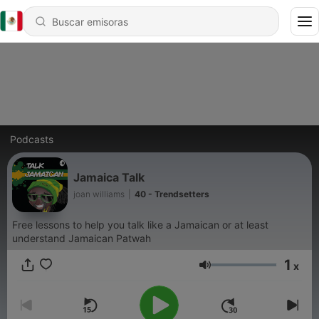
Podcasts
Jamaica Talk
joan williams
|
40 - Trendsetters
Free lessons to help you talk like a Jamaican or at least
understand Jamaican Patwah
1
x
Volumen