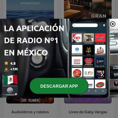
Audiolibro La Odisea |
AudioLibros
Homero
DESCARGAR APP
Audiolibros y relatos
Lives de Gaby Vargas