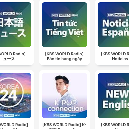
WORLD Radio] ニ
[KBS WORLD Radio]
[KBS WORLD R
ュース
Bản tin hàng ngày
Noticias
 WORLD Radio]
[KBS WORLD Radio] K-
[KBS WORLD R