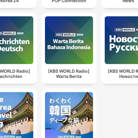
Korea 24
POP Connection
News
 WORLD Radio]
[KBS WORLD Radio]
[KBS WORLD R
achrichten
Warta Berita
Новости