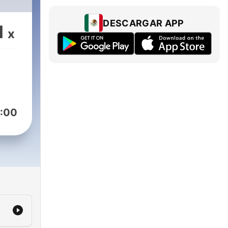
DESCARGAR APP
1
x
:00