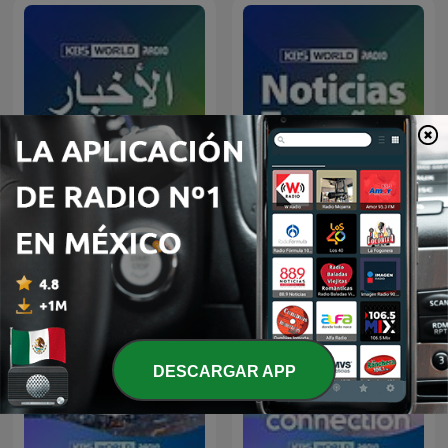
[KBS WORLD Radio] نشرة
[KBS WORLD Radio]
الأخبار
Noticias
DESCARGAR APP