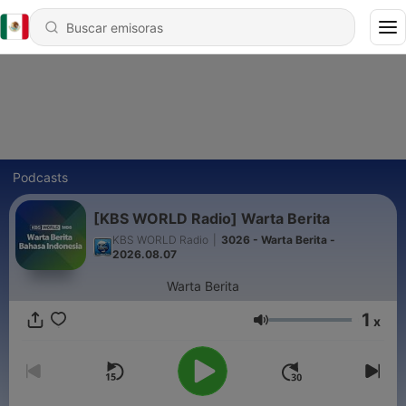
Podcasts
[KBS WORLD Radio] Warta Berita
KBS WORLD Radio
|
3026 - Warta Berita -
2026.08.07
Warta Berita
1
x
Volumen