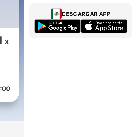
DESCARGAR APP
1
x
:00