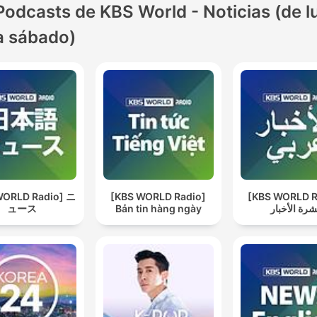
Podcasts de KBS World - Noticias (de l
a sábado)
WORLD Radio] ニ
[KBS WORLD Radio]
[KBS WORLD R
ュース
Bản tin hàng ngày
شرة الأخبار