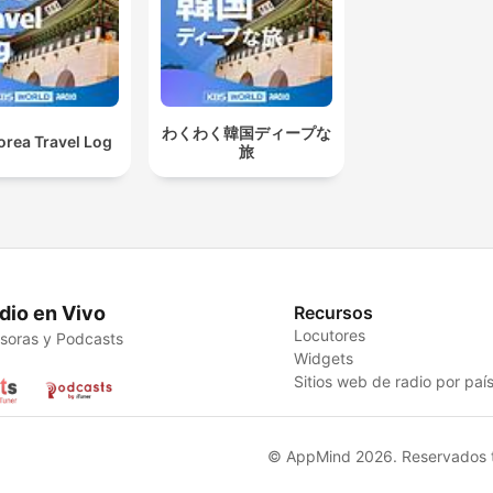
わくわく韓国ディープな
orea Travel Log
旅
dio en Vivo
Recursos
Locutores
soras y Podcasts
Widgets
Sitios web de radio por paí
© AppMind 2026. Reservados t