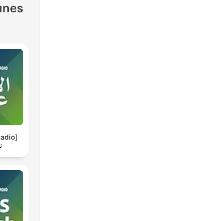
unes
adio]
ن