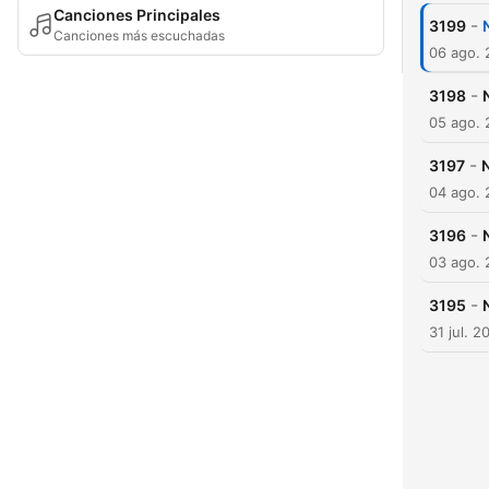
Canciones Principales
-
3199
Canciones más escuchadas
06 ago.
-
3198
05 ago.
-
3197
04 ago.
-
3196
03 ago.
-
3195
31 jul. 2