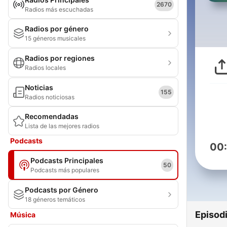
2670
Radios más escuchadas
Radios por género
15 géneros musicales
Radios por regiones
Radios locales
Noticias
155
Radios noticiosas
Recomendadas
Lista de las mejores radios
Podcasts
00
Podcasts Principales
50
Podcasts más populares
Podcasts por Género
18 géneros temáticos
Episod
Música