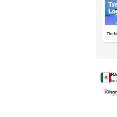
The K
Ra
Emi