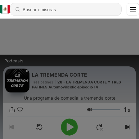
Podcasts
LA TREMENDA CORTE
Tres patines
|
28 - LA TREMENDA CORTE Y TRES
PATINES Automovilicidio episodio 14
Una programa de comedia la tremenda corte
1
x
Volumen