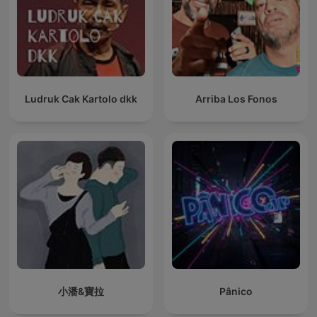
Ludruk Cak Kartolo dkk
Arriba Los Fonos
小潘&寶拉
Pânico