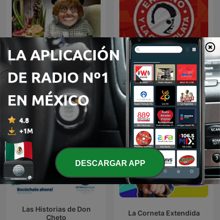
Erazno y La Chokolata El
Panda Show (NO OFICIAL)
Podcast
DESCARGAR APP
Las Historias de Don
La Corneta Extendida
Cheto