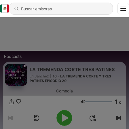
Podcasts
LA TREMENDA CORTE TRES PATINES
Eri Sanchez
|
16 - LA TREMENDA CORTE Y TRES
PATINES EPISODIO 20
Comedia
1
x
Volumen