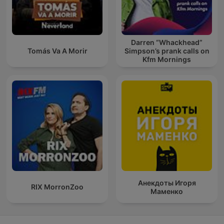
Darren “Whackhead”
Tomás Va A Morir
Simpson’s prank calls on
Kfm Mornings
Анекдоты Игоря
RIX MorronZoo
Маменко