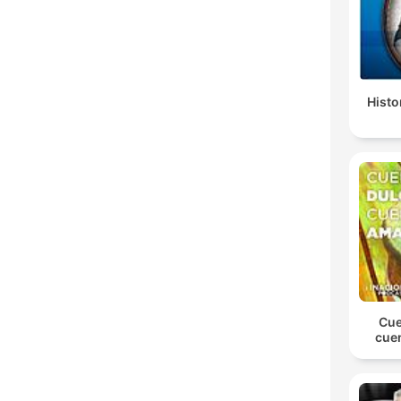
Histo
Cue
cue