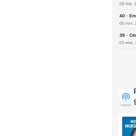
09 feb. 
-
40
Emi
05 nov. 
-
39
Cés
03 ene. 