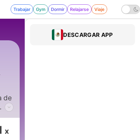
Trabajar
Gym
Dormir
Relajarse
Viaje
DESCARGAR APP
ntina
|
43 - Vivi Verri y Claudia Tejada
a de
1
x