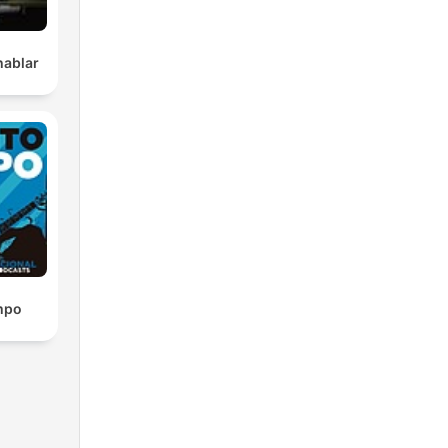
hablar
empo