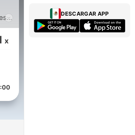
DESCARGAR APP
res
a
1
x
:00