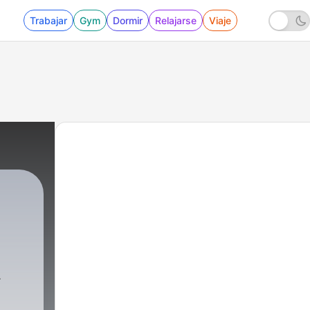
Trabajar
Gym
Dormir
Relajarse
Viaje
ntina
|
149 - Néstor Astarita, un invitado de hono