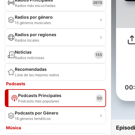
2670
Radios más escuchadas
Radios por género
15 géneros musicales
Radios por regiones
Radios locales
Noticias
155
Radios noticiosas
Recomendadas
Lista de las mejores radios
Podcasts
00
Podcasts Principales
50
Podcasts más populares
Podcasts por Género
18 géneros temáticos
Episod
Música