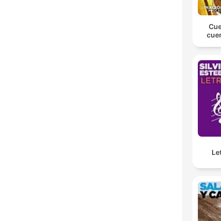
Cue
cue
Le