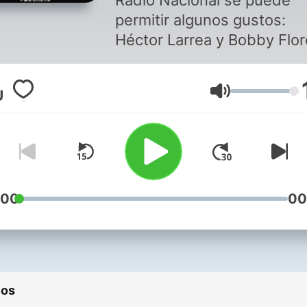
Radio Nacional se puede
permitir algunos gustos:
Héctor Larrea y Bobby Flo
se juntan cada semana par
compartir anécdotas y
Volumen
experiencias a través de la
música.
:00
00
ios