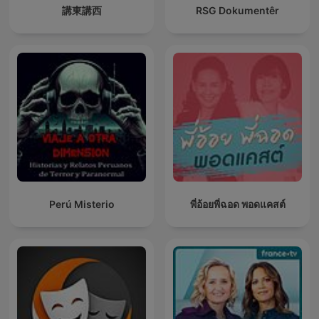
講東講西
RSG Dokumentêr
Perú Misterio
พี่อ้อยพี่ฉอด พอดแคสต์