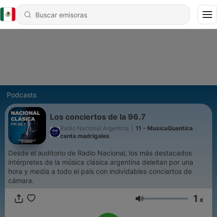
Podcasts
Los conciertos de la 96.7
Radio Nacional Argentina
|
11 - MusicaQuantica
canta madrigales
Desde el auditorio de Radio Nacional, los más destacados
intérpretes de la música clásica argentina deleitan por una
hora y media a todo el país con inolvidables conciertos de
cámara.
1
x
Volumen