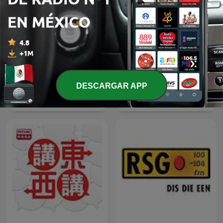
DESCARGAR APP
Čestmír Strakatý
Espen Lee Usensurert