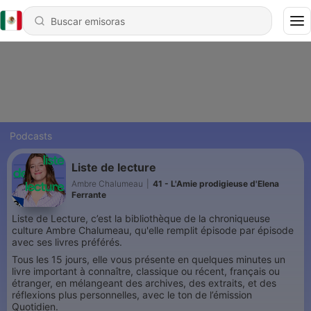
Podcasts
Liste de lecture
Ambre Chalumeau
|
41 - L'Amie prodigieuse d'Elena
Ferrante
Liste de Lecture, c’est la bibliothèque de la chroniqueuse
culture Ambre Chalumeau, qu'elle remplit épisode par épisode
avec ses livres préférés.
Tous les 15 jours, elle vous présente en quelques minutes un
livre important à connaître, classique ou récent, français ou
étranger, en mélangeant des archives, des extraits, et des
réflexions plus personnelles, avec le ton de l’émission
Quotidien.