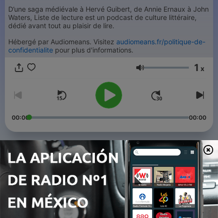
D’une saga médiévale à Hervé Guibert, de Annie Ernaux à John
Waters, Liste de lecture est un podcast de culture littéraire,
dédié avant tout au plaisir de lire.
Hébergé par Audiomeans. Visitez
audiomeans.fr/politique-de-
confidentialite
pour plus d'informations.
1
x
Volumen
00:00
00:00
Episodios
-
41
L'Amie prodigieuse d'Elena Ferrante
17 jun. 2026
-
40
Un homme sans titre de Xavier Le Clerc