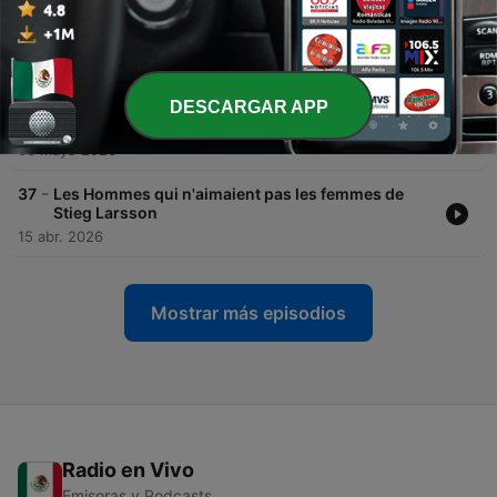
03 jun. 2026
-
39
Moon Palace de Paul Auster
20 mayo 2026
DESCARGAR APP
-
38
Champion de Maria Pourchet
06 mayo 2026
-
37
Les Hommes qui n'aimaient pas les femmes de
Stieg Larsson
15 abr. 2026
Mostrar más episodios
Radio en Vivo
Emisoras y Podcasts