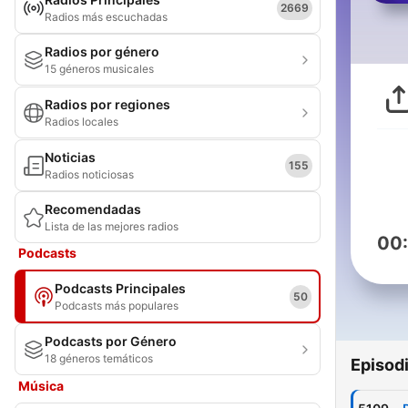
2669
Radios más escuchadas
Radios por género
15 géneros musicales
Radios por regiones
Radios locales
Noticias
155
Radios noticiosas
Recomendadas
Lista de las mejores radios
00
Podcasts
Podcasts Principales
50
Podcasts más populares
Podcasts por Género
18 géneros temáticos
Episod
Música