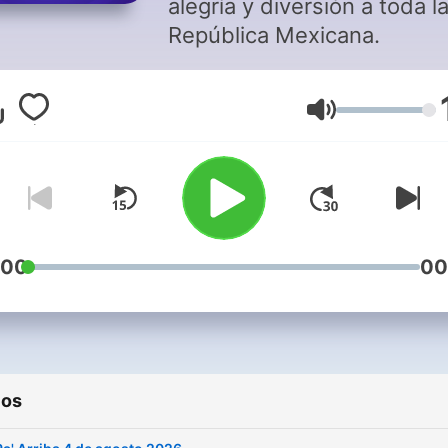
alegría y diversión a toda l
República Mexicana.
Volumen
:00
00
ios