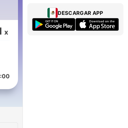
a
DESCARGAR APP
1
x
:00