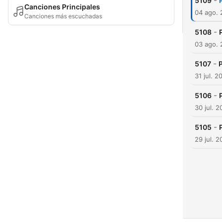
-
5109
Canciones Principales
04 ago.
Canciones más escuchadas
-
5108
03 ago.
-
5107
P
31 jul. 2
-
5106
30 jul. 
-
5105
29 jul. 