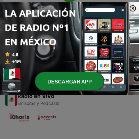
00:00
00:00
Episodios
-
1
Mi vida con TDHA
27 oct. 2020
DESCARGAR APP
Radio en Vivo
Emisoras y Podcasts