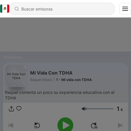
Podcasts
Mi Vida Con TDHA
Raquel Masís
|
1 - Mi vida con TDHA
Raquel comenta un poco su experiencia educativa con el
TDHA
1
x
Volumen