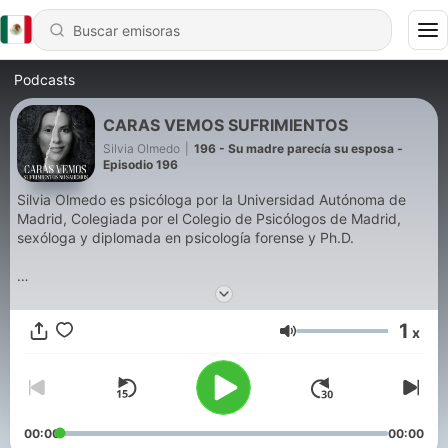
Podcasts
CARAS VEMOS SUFRIMIENTOS
Silvia Olmedo
|
196 - Su madre parecía su esposa -
Episodio 196
Silvia Olmedo es psicóloga por la Universidad Autónoma de
Madrid, Colegiada por el Colegio de Psicólogos de Madrid,
sexóloga y diplomada en psicología forense y Ph.D.
Pero aquí la protagonista no es Silvia Olmedo sino los
entrevistados que comparten testimonios de superación
1
x
increíbles que han querido compartir grandes aprendizajes.
Volumen
Recuerda si a raíz de este episodio consideras que necesitas
ayuda acude a un psicólogo clínico o psiquiatra.
Todas las historias son REALES. La información ofrecida por la
00:00
00:00
psicóloga Silvia Olmedo no sustituye nunca a tu experto es