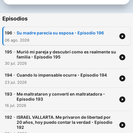
salud mental, estos testimonios no so para menores de edad y
para que gente que sea sensible.
Episodios
Conviértete en un supporter de este podcast:
https://www.spreaker.com/podcast/caras-vemos-sufrimientos-
-
196
Su madre parecía su esposa - Episodio 196
-6047464/support
.
06 ago. 2026
-
195
Murió mi pareja y descubrí como es realmente su
familia - Episodio 195
30 jul. 2026
-
194
Cuando lo impensable ocurre - Episodio 194
23 jul. 2026
-
193
Me maltrataron y convertí en maltratadora -
Episodio 193
16 jul. 2026
-
192
ISRAEL VALLARTA. Me privaron de libertad por
20 años, hoy puedo contar la verdad - Episodio
192