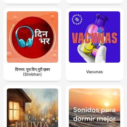
दिनभर: पूरा दिन,पूरी ख़बर
Vacunas
(Dinbhar)