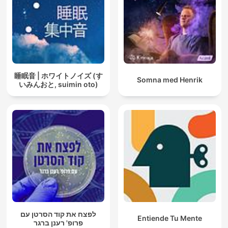
睡眠音 | ホワイトノイズ (す
Somna med Henrik
いみんおと, suimin oto)
לפצח את קוד הסרטן עם
Entiende Tu Mente
פרופ' רענן ברגר