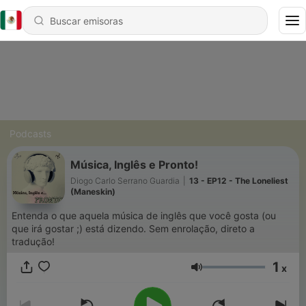
Podcasts
Música, Inglês e Pronto!
Diogo Carlo Serrano Guardia
|
13 - EP12 - The Loneliest
(Maneskin)
Entenda o que aquela música de inglês que você gosta (ou
que irá gostar ;) está dizendo. Sem enrolação, direto a
tradução!
1
x
Volumen