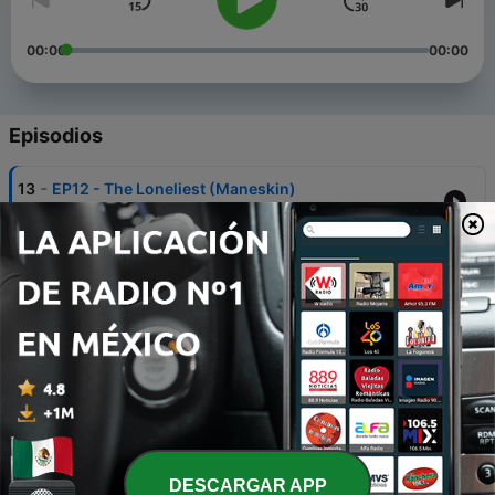
00:00
00:00
Episodios
-
13
EP12 - The Loneliest (Maneskin)
02 sep. 2024
-
12
EP11 - Footballer's Wife (Amy Macdonald)
05 sep. 2023
-
11
EP10 - Easy on me (Adele)
24 ago. 2023
-
10
EP09 - Too Bad (Nickelback)
21 ago. 2023
-
9
EP08 - Those Eyes (New West)
DESCARGAR APP