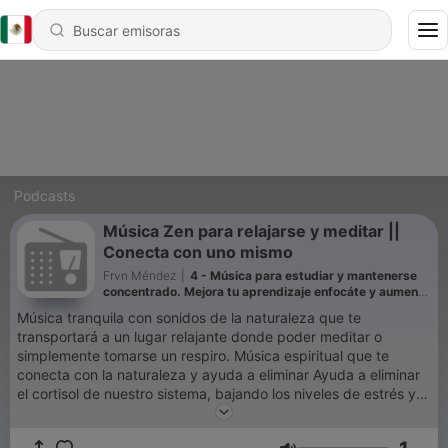
Podcasts
Música Zen para relajarse y meditar ||
Conecta con uno mismo
Frvn Méndez
|
4 - Música para estudiar y mantenerse
concentrado. Mejora tu aprendizaje enfocáte y aumenta
la concentración. Reduce el tiempo de estudio
Música tranquila con sonidos de la naturaleza que te
transportará a un lugar relajante donde poder meditar o
simplemente tomarse un respiro. Música espiritual que te
conecta con la naturaleza y ayuda a eliminar Ayuda a eliminar
el cortisol de nuestro sistema, bajando los niveles de estrés y
modificando nuestro estado de ánimo, liberando dopamina
gracias a las frecuencias de la felicidad.