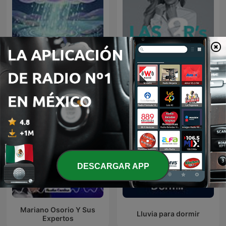
Sonido de Lluvia, Lluvia
Relajante, Lluvia Suave,
Las 3 R's
Lluvia Nocturna,
Descanso Con Lluvia
DESCARGAR APP
Mariano Osorio Y Sus
Lluvia para dormir
Expertos