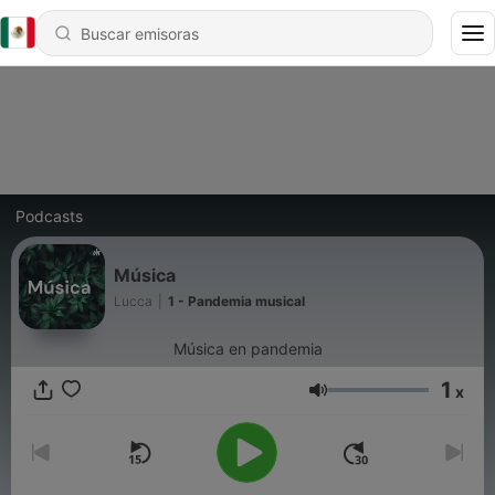
Podcasts
Música
Lucca
|
1 - Pandemia musical
Música en pandemia
1
x
Volumen