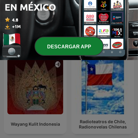
Audiolibros y relatos
Fresh Air
Más podcasts internacionales de Arte
DESCARGAR APP
Radioteatros de Chile,
Wayang Kulit Indonesia
Radionovelas Chilenas