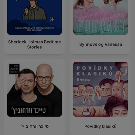
Sherlock Holmes Bedtime
Synnøve og Vanessa
Stories
טייכר וזרחוביץ׳
Povídky klasiků