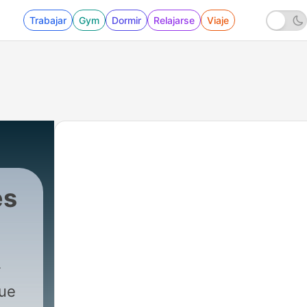
Trabajar
Gym
Dormir
Relajarse
Viaje
es
que