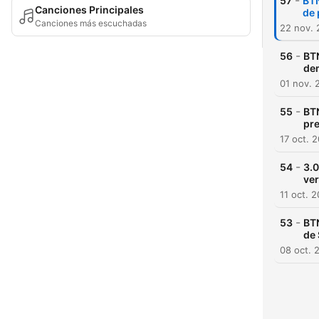
-
57
BTN
Canciones Principales
de 
Canciones más escuchadas
22 nov.
-
56
BTN
dem
01 nov. 
-
55
BTN
pr
17 oct. 
-
54
3.0
ver
11 oct. 
-
53
BTN
de
08 oct. 