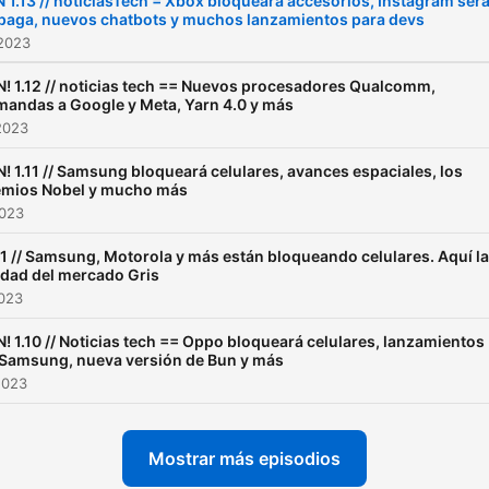
 1.13 // noticiasTech = Xbox bloqueará accesorios, Instagram ser
paga, nuevos chatbots y muchos lanzamientos para devs
 2023
! 1.12 // noticias tech == Nuevos procesadores Qualcomm,
andas a Google y Meta, Yarn 4.0 y más
2023
! 1.11 // Samsung bloqueará celulares, avances espaciales, los
emios Nobel y mucho más
2023
1 // Samsung, Motorola y más están bloqueando celulares. Aquí la
dad del mercado Gris
2023
! 1.10 // Noticias tech == Oppo bloqueará celulares, lanzamientos
 Samsung, nueva versión de Bun y más
2023
Mostrar más episodios