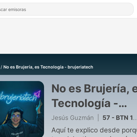
No es Brujería, es Tecnología - brujeriatech
No es Brujería, 
Tecnología -
brujeriatech
Jesús Guzmán
|
57 - BTN 1.13 // noticiasTech = Xbox bloqueará accesorios, Instagram sera de paga, nuevos chatbots y muchos lanzamientos para devs
Aquí te explico desde por