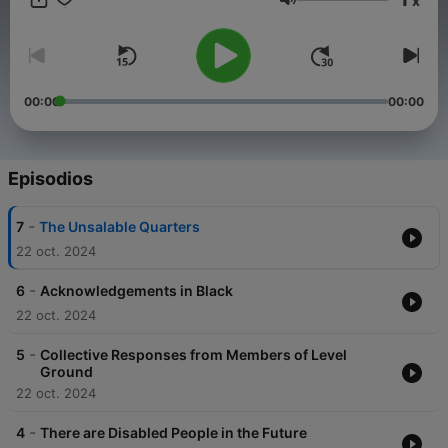
x
and the sacred. Following the stories, the authors join Syrus in
Volumen
illuminating conversations about their hopes, fears, and visions.
00:00
00:00
Episodios
-
7
The Unsalable Quarters
22 oct. 2024
-
6
Acknowledgements in Black
22 oct. 2024
-
5
Collective Responses from Members of Level
Ground
22 oct. 2024
-
4
There are Disabled People in the Future