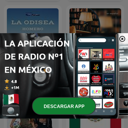
Audiolibro La Odisea |
AudioLibros
Homero
DESCARGAR APP