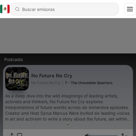
Podcasts
No Future No Cry
No Future No Cry
|
7 - The Unsalable Quarters
As a deep dive into the wild imaginings of leading artists,
activists and thinkers, No Future No Cry explores
interpretations of future worlds across six immersive episodes.
Creator and Host Syrus Marcus Ware invited six leading voices
in art and activism to write a story about the future, set within a
century from now. These stories invite listeners to experience
futures that explore the apocalyptic, the beautiful, the hopeful,
1