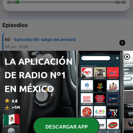
00:00
00:00
Episodios
-
60
Episodio 60: salgo del armario
26 jun. 2026
-
59
Episodio 59: «Bacon», de Annika Brunke
11 jun. 2026
-
58
Episodio 58: libros de misterio en librerías
28 mayo 2026
-
57
Episodio 57: La librera, de Lorena Franco
16 mayo 2026
-
56
Episodio 56: qué es un whodunit y cómo
escribirlo
DESCARGAR APP
30 abr. 2026