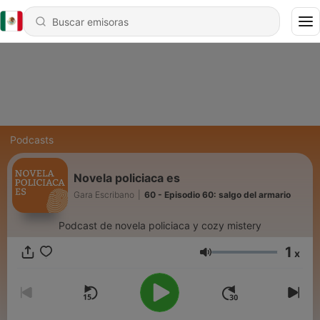
Podcasts
Novela policiaca es
Gara Escribano
|
60 - Episodio 60: salgo del armario
Podcast de novela policiaca y cozy mistery
1
x
Volumen