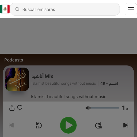
Podcasts
أناشيد Mix
Islamist beautiful songs without music
|
49 - ابتسم
Islamist beautiful songs without music
1
x
Volumen