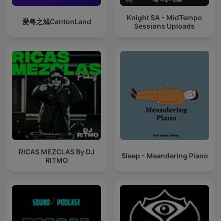
Knight SA - MidTempo
爱粤之城CantonLand
Sessions Uploads
RICAS MEZCLAS By DJ
Sleep - Meandering Piano
RITMO