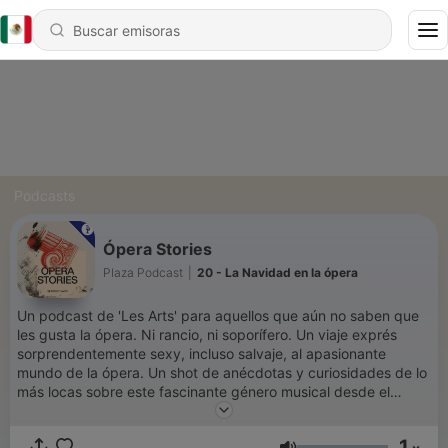
Podcasts
Ópera Stories
Plaza Podcast
|
20 - La Navidad en la ópera
Un podcast de 'Les Arts' para aquellos que aún no saben que
les gusta la ópera. Ni rancio, ni soporífero. Un viaje exprés
sorprendentemente sexy, incluso salvaje, al apasionante
mundo de la ópera. Un shot de anécdotas y curiosidades de lo
más locas sobre este fascinante género musical desde el
approach que necesita el público moderno.
1