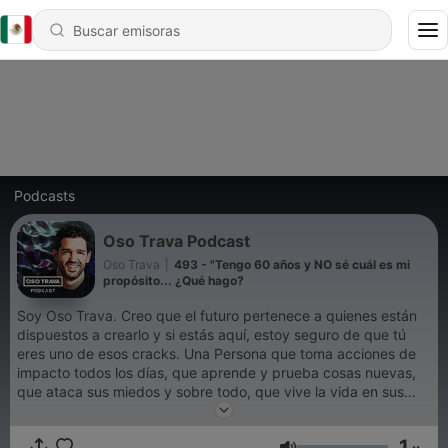
Podcasts
Oso Trava Podcast
Oso Trava
|
493 - "Tengo 60 años y NO sé cuál es mi
propósito... ¿Qué hago?
Soy Oso Trava. Creo que el futuro pertenece a quienes están
dispuestos a crearlo y si estás aquí, estoy seguro de que tú
eres uno de esos cracks. Una Persona que toma acciones de
impacto todos los días, que aprende y prueba cosas nuevas,
que ataca sus miedos y sobre todo, que vive la vida en sus
propios términos. En episodios cortos te presento una serie de
preguntas, conversaciones e ideas que te ayudarán a conocer
1