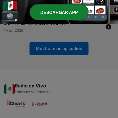
-
490
ISMAEL VALDEZ: Sesión de MENTORÍA privada
para empresarios
DESCARGAR APP
20 jul. 2026
-
489
Si pudiera volver el TIEMPO ...
14 jul. 2026
Mostrar más episodios
Radio en Vivo
Emisoras y Podcasts