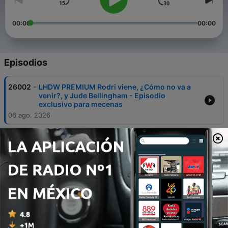
00:00
00:00
Episodios
-
26002
LHDW PREMIUM Rodri viene, ¿Cómo no va a
venir?, y Jude Bellingham - Episodio
exclusivo para mecenas
06 ago. 2026
-
26001
LHDW PREMIUM Coto Matamoros y el
mercado del Madrid - Episodio exclusivo para
mecenas
04 ago. 2026
-
26000
LHDW PRMIUM El Racing se empieza a mover
- Episodio exclusivo para mecenas
04 ago. 2026
-
25999
LHDW PREMIUM Charly y la frontera d