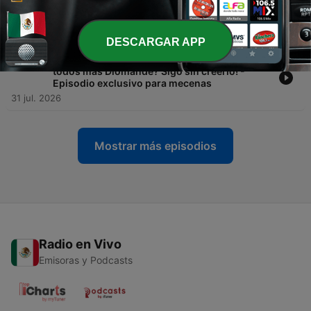
Marruecos - Episodio exclusivo para
mecenas
02 ago. 2026
DESCARGAR APP
-
25998
LHDW PREMIUM Confirmado Espí ¿Siguen
todos mas Diomande? Sigo sin creerlo! -
Episodio exclusivo para mecenas
31 jul. 2026
Mostrar más episodios
Radio en Vivo
Emisoras y Podcasts