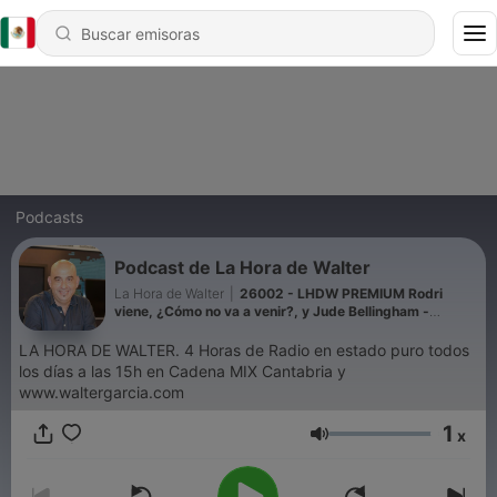
Podcasts
Podcast de La Hora de Walter
La Hora de Walter
|
26002 - LHDW PREMIUM Rodri
viene, ¿Cómo no va a venir?, y Jude Bellingham -
Episodio exclusivo para mecenas
LA HORA DE WALTER. 4 Horas de Radio en estado puro todos
los días a las 15h en Cadena MIX Cantabria y
www.waltergarcia.com
1
x
Volumen