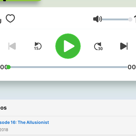
Volumen
:00
00
ios
sode 16: The Allusionist
2018