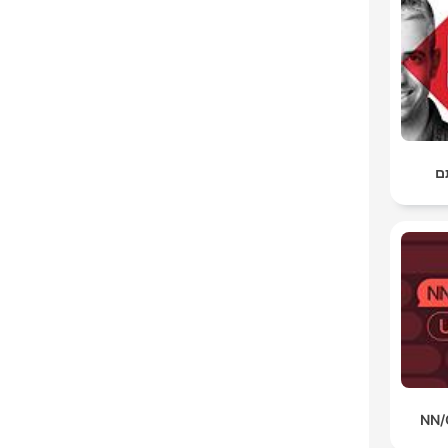
ם
NN/