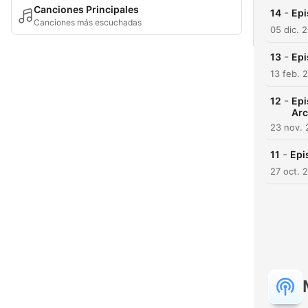
Canciones Principales
-
14
Epi
Canciones más escuchadas
05 dic. 
-
13
Epi
13 feb. 
-
12
Epi
Arc
23 nov. 
-
11
Epi
27 oct. 