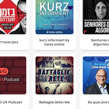
kurz informiert by
Senhores 
בזמן שעבדת
heise online
Algoritm
G UX Podcast
Battaglie della rete
De quoi jme 