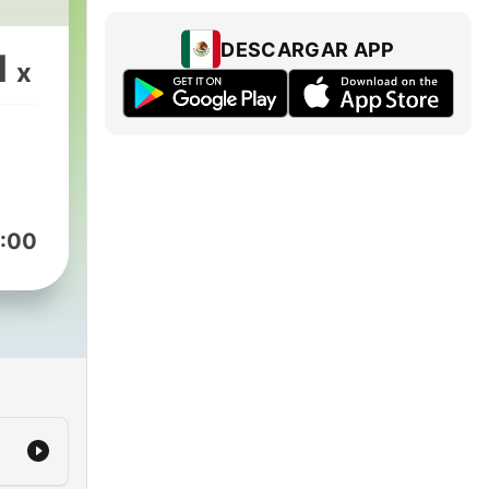
DESCARGAR APP
1
x
:00