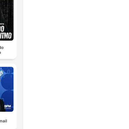
do
o
mail