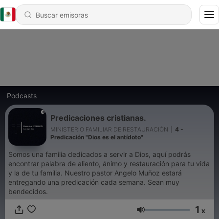
Podcasts
Predicaciones cristianas.
MINISTERIO FAMILIAR DE RESTAURACIÓN
|
4 -
Predicación "Dios es el antídoto"
Somos una familia dedicados a servir a Dios, aquí podrás
encontrar palabra de aliento, ánimo y restauración para tu vida
y la de tu familia. Nuestro pastor Angelo Muñoz estará
entregando una predicación cada semana. Sean muy
bendecidos.
1
x
Volumen