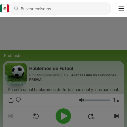
Podcasts
Hablemos de Futbol
Rino Maggioncalda
|
13 - Alianza Lima vs Fluminense
PREVIA
En este canal hablaremos de futbol nacional y internacional.
1
x
Volumen