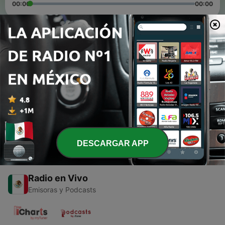
00:00
00:00
Episodios
-
13
Alianza Lima vs Fluminense PREVIA
03 abr. 2024
-
12
Universitario vs LDU QUITO PREVIA
02 abr. 2024
DESCARGAR APP
Radio en Vivo
Emisoras y Podcasts