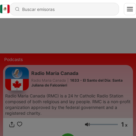
Podcasts
Radio Maria Canada
Radio Maria Canada
|
1633 - El Santo del Día: Santa
Juliana de Falconieri
Radio Maria Canada (RMC) is a 24 hr Catholic Radio Station
composed of both religious and lay people. RMC is a non-profit
organization approved by the federal government and a
registered charity.
1
x
Volumen