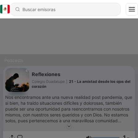
Podcasts
Reflexiones
Colegio Guadalupe
|
21 - La amistad desde los ojos del
corazón
Nos encontramos ante una nueva realidad post pandemia, que
si bien, ha traído situaciones difíciles y dolorosas, también
puede ser una oportunidad para reencontrarnos con nosotros
mismos, con nuestros seres queridos y con Dios. No estamos
solos, pues pertenecemos a una maravillosa comunidad
Benedictina, en la que podemos compartir nuestras
experiencias y ayudarnos mutuamente. Este espacio es, por
1