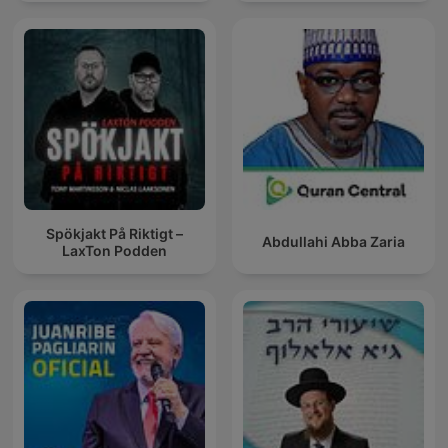
Spökjakt På Riktigt –
Abdullahi Abba Zaria
LaxTon Podden