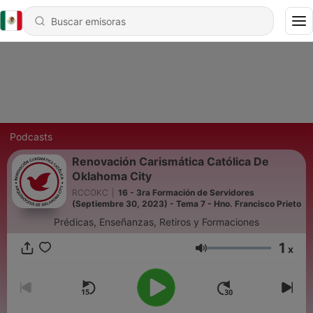
Podcasts
Renovación Carismática Católica De
Oklahoma City
RCCOKC
|
16 - 3ra Formación de Servidores
(Septiembre 30, 2023) - Tema 7 - Hno. Francisco Prieto
Prédicas, Enseñanzas, Retiros y Formaciones
1
x
Volumen