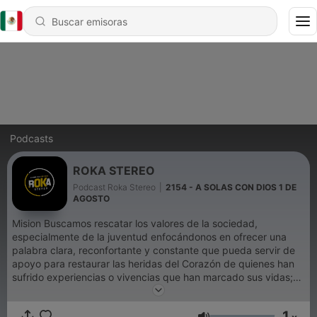
Podcasts
ROKA STEREO
Podcast Roka Stereo
|
2154 - A SOLAS CON DIOS 1 DE
AGOSTO
Mision Buscamos rescatar los valores de la sociedad,
especialmente de la juventud enfocándonos en ofrecer una
palabra clara, reconfortante y constante que pueda servir de
apoyo para restaurar las heridas del Corazón de quienes han
sufrido experiencias o vivencias que han marcado sus vidas;
siempre exaltando el amor y el perdón de Dios que dió a través
de su hijo Jesucristo. ¿En que nos fundamentamos? La gran
1