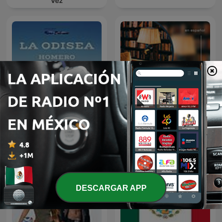
Vez
Audiolibro La Odisea |
AudioLibros
Homero
DESCARGAR APP