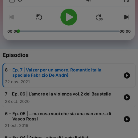
x
lontana e vicina. E in ogni caso, comunque, cantiamo d’amore.
Volumen
Illustrazione di Agnese Pagliarini per Minimum Fax Musiche di
Mattia Del Moro
00:00
00:00
Episodios
-
8
Ep. 7 | Valzer per un amore. Romantic Italia,
speciale Fabrizio De André
22 nov. 2021
-
7
Ep. 06 | L’amore e la violenza vol.2 dei Baustelle
28 oct. 2020
-
6
Ep. 05 | …ma cosa vuoi che sia una canzone…di
Vasco Rossi
21 oct. 2019
-
5
Ep. 04 | Anima Latina di Lucio Battisti