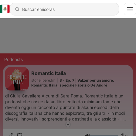
Podcasts
Romantic Italia
storielibere.fm
|
8 - Ep. 7 | Valzer per un amore.
Romantic Italia, speciale Fabrizio De André
di Giulia Cavaliere A cura di Sara Poma. Romantic Italia è un
podcast che nasce da un libro edito da minimum fax e che
diventa oggi un racconto a puntate di alcuni episodi della
discografia italiana che hanno esplorato, tra gli altri - in modi
diversi, innovativi, sorprendenti e destinati alla classicità - il
tema più ampio e indecifrabile di tutti: quello dell’amore. Qui
parliamo di LP, di 33 giri della storia della musica italiana
1