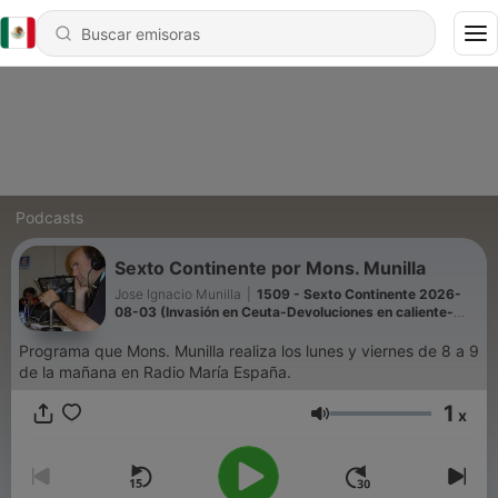
Podcasts
Sexto Continente por Mons. Munilla
Jose Ignacio Munilla
|
1509 - Sexto Continente 2026-
08-03 (Invasión en Ceuta-Devoluciones en caliente-
Geopolítica latente)
Programa que Mons. Munilla realiza los lunes y viernes de 8 a 9
de la mañana en Radio María España.
1
x
Volumen