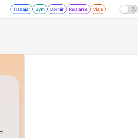
Trabajar
Gym
Dormir
Relajarse
Viaje
a