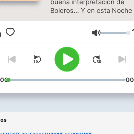
buena interpretación de
Boleros... Y en esta Noche
Romance tenemos a los m
especiales invitados para
Volumen
cantar con su estilo particu
este ritmo tan delicioso qu
puede hacer de nosotros l
seres más enamorados del
planeta. Puedes disfrutar de
este programa y de música
:00
00
romántica en
Soritaradio1.blogspot.com
descarga nuestra aplicació
Soritaradio Somos SoritaR
ios
La radio que es para tì The
radio That is for you