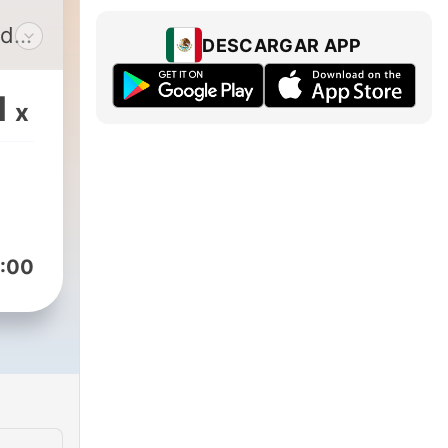
 de
DESCARGAR APP
ás
1
x
lar
e
os
:00
 O
n
adio