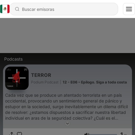
Podcasts
TERROR
Podium Podcast
|
12 - E06 – Epílogo. Siga a toda costa
Cada vez que se produce un atentado terrorista en un país
occidental, provocando un sentimiento general de pánico y
estupor en la sociedad, surge inevitablemente un dilema difícil
de resolver: ¿estamos dispuestos a sacrificar nuestra libertad
individual en aras de la seguridad colectiva? ¿Cuál es el
camino correcto para preservar la democracia? Así pues, el
juicio al que se somete al infortunado piloto es el núcleo de la
1