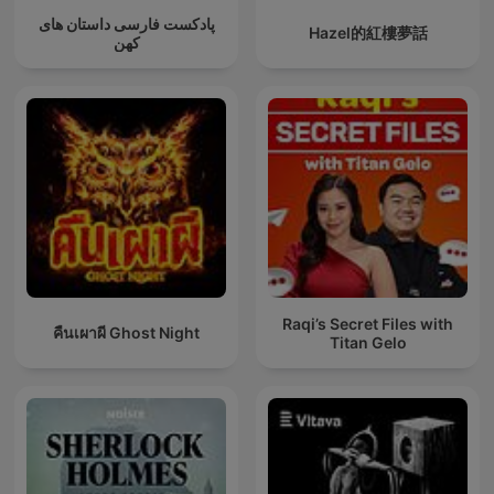
پادکست فارسی داستان های
Hazel的紅樓夢話
کهن
Raqi’s Secret Files with
คืนเผาผี Ghost Night
Titan Gelo