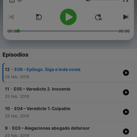
x
primera obra teatral del célebre abogado criminalista alemán
Volumen
Ferdinand von Schirach editado por Salamandra y que Podium
Podcast transforma a formato sonoro con la dirección de Teo
Rodríguez.
00:00
00:00
Episodios
-
12
E06 – Epílogo. Siga a toda costa
25 feb. 2019
-
11
E05 – Veredicto 2. Inocente
25 feb. 2019
-
10
E04 – Veredicto 1. Culpable
25 feb. 2019
-
9
E03 – Alegaciones abogado defensor
25 feb. 2019