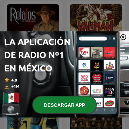
Kalimán | 01 Los
Relatos por Santiago
Profanadores de Tumbas
Segovia
-1963
DESCARGAR APP