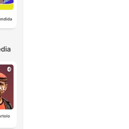
endida
dia
rtolo