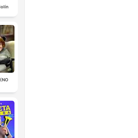
iolín
 (NO