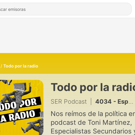
Todo por la radio
Todo por la radi
SER Podcast
|
4034 - Especialistas Secundarios | Hacer un broma telefónica avisando a la víctima no es buena idea
Nos reímos de la política en
podcast de Toni Martínez,
Especialistas Secundarios 