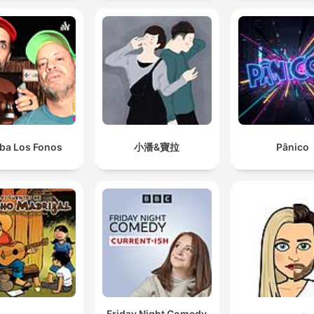
iba Los Fonos
小潘&寶拉
Pânico
Friday Night Comedy