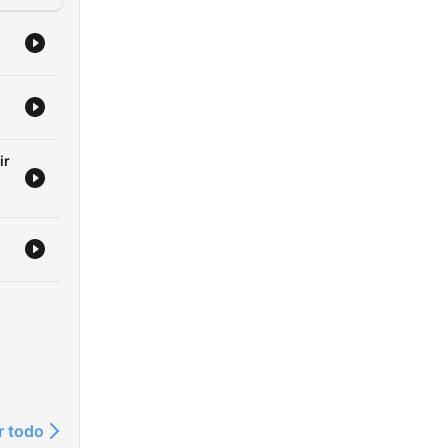
ir
r todo