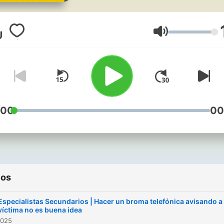
todo su equipo: El Mundo?
Today, Sheila Blanco, Javie
Coronas, Juanma López
Volumen
Iturriaga, Luis Piedrahita, R
Pérez o Lucía Taboada.?Un
repaso nada convencional 
los sonidos del día. En dire
en La Ventana de lunes a
:00
00
jueves a las 17:00 y a cualq
hora si te suscribes.
ios
Especialistas Secundarios | Hacer un broma telefónica avisando a 
víctima no es buena idea
2025