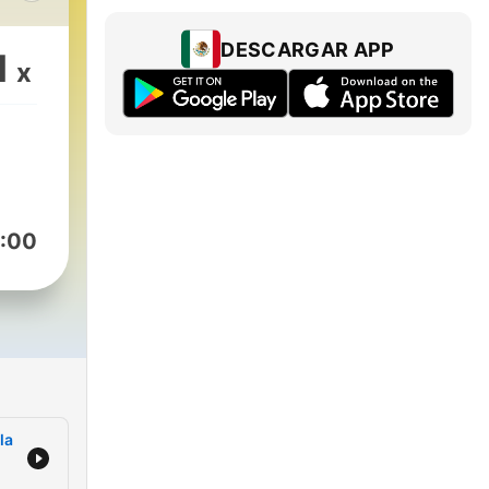
r
DESCARGAR APP
1
x
aúl
a
cto
:00
uier
la