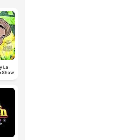
y La
e Show