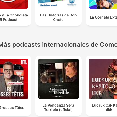
 y La Chokolata
Las Historias de Don
La Corneta Ext
El Podcast
Cheto
Más podcasts internacionales de Come
La Venganza Será
Ludruk Cak Ka
Grosses Têtes
Terrible (oficial)
dkk