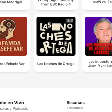
cho Madrigal
Muži vs. Ž
from BBC Radio 4
Les impostur
da Felsefe Var
Las Noches de Ortega
Jean-Yves La
dio en Vivo
Recursos
Locutores
soras y Podcasts