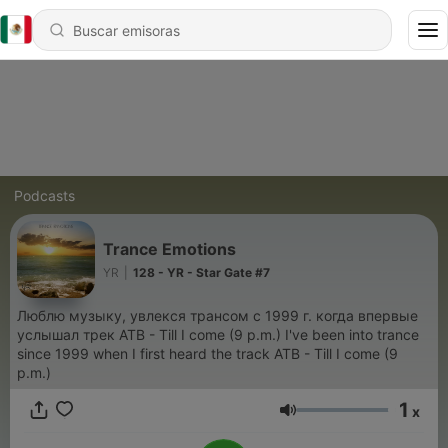
Podcasts
Trance Emotions
YR
|
128 - YR - Star Gate #7
Люблю музыку, увлекся трансом с 1999 г. когда впервые
услышал трек ATB - Till I come (9 p.m.) I've been into trance
since 1999 when I first heard the track ATB - Till I come (9
p.m.)
1
x
Volumen