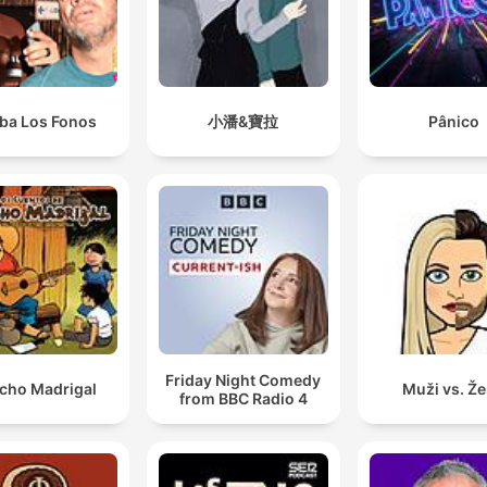
iba Los Fonos
小潘&寶拉
Pânico
Friday Night Comedy
cho Madrigal
Muži vs. Ž
from BBC Radio 4