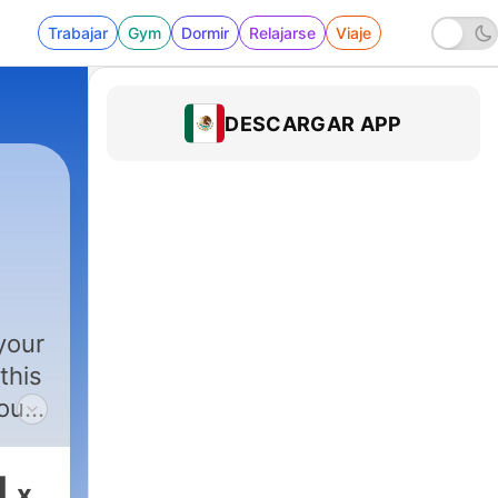
Trabajar
Gym
Dormir
Relajarse
Viaje
DESCARGAR APP
your
this
our
1
x