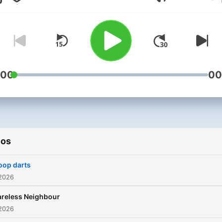
Volumen
probably down to the EU, o
something. Send your
problems to
nickandcarol@global.com 
prepare to be happy.
(Happiness not guaranteed
:00
00
terms and conditions apply
always read the label). What's
Your Problem? is a Global
Production. For advertising
ios
opportunities on this podca
email:
oop darts
GlobalStudiosSales@globa
 2026
areless Neighbour
 2026