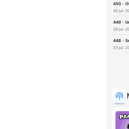
-
450
O
30 jul. 
-
449
U
28 jul. 
-
448
S
23 jul. 