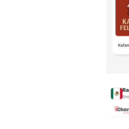
Kafam
Ra
Emi