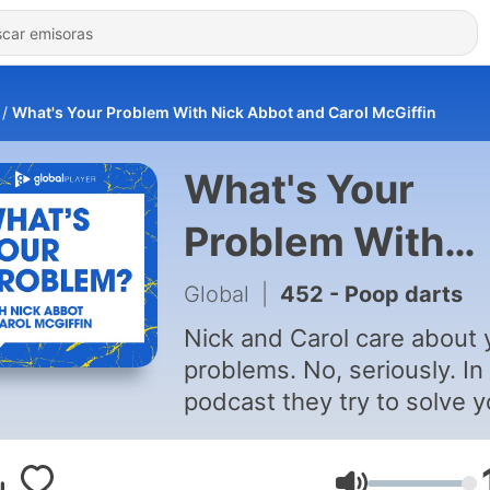
What's Your Problem With Nick Abbot and Carol McGiffin
What's Your
Problem With
Nick Abbot and
Global
|
452 - Poop darts
Carol McGiffin
Nick and Carol care about 
problems. No, seriously. In 
podcast they try to solve y
issues. If they fail, that is not
Nick and Carol's fault - it's