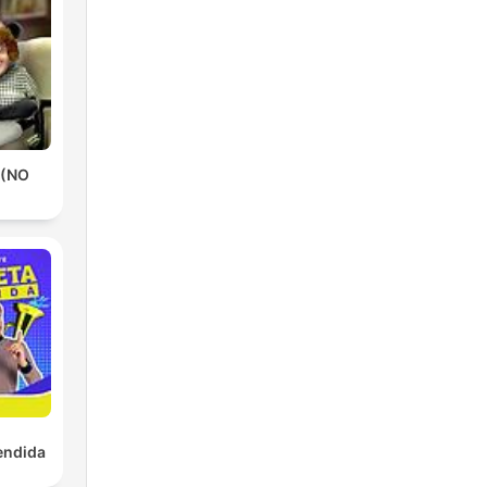
 (NO
endida