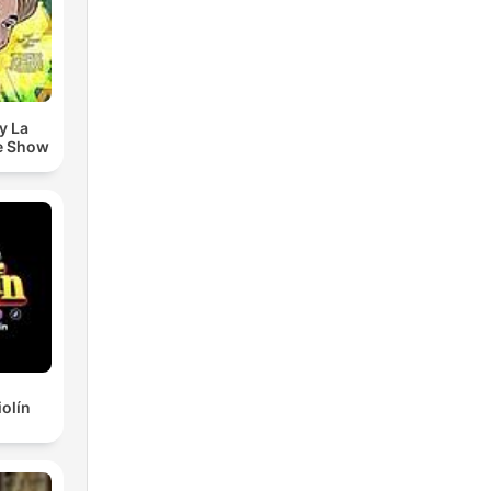
y La
e Show
iolín