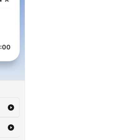
r
and
,
:00
,
st,
l.com