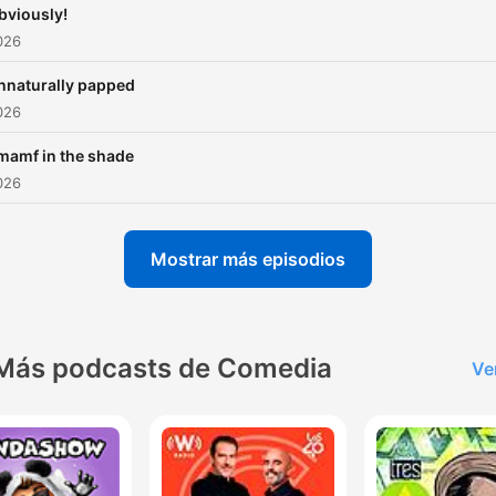
bviously!
2026
nnaturally papped
2026
mamf in the shade
2026
Mostrar más episodios
Más podcasts de Comedia
Ve