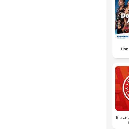
Don 
Erazno