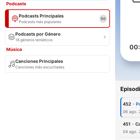
Podcasts
Podcasts Principales
50
Podcasts más populares
Podcasts por Género
18 géneros temáticos
00
Música
Canciones Principales
Canciones más escuchadas
Episod
-
452
P
06 ago.
-
451
C
04 ago.