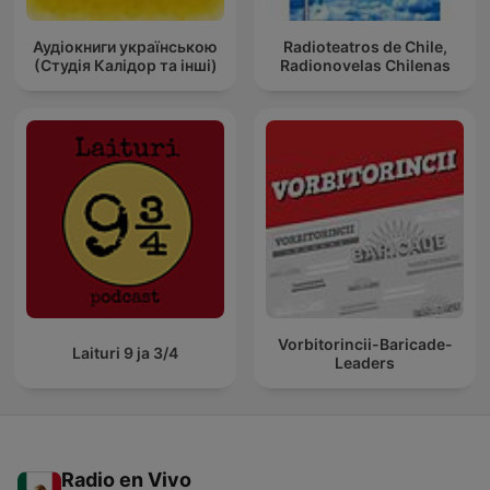
Аудіокниги українською
Radioteatros de Chile,
(Студія Калідор та інші)
Radionovelas Chilenas
Vorbitorincii-Baricade-
Laituri 9 ja 3/4
Leaders
Radio en Vivo