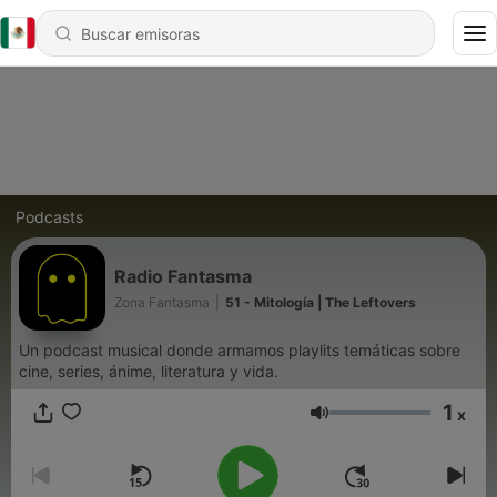
Podcasts
Radio Fantasma
Zona Fantasma
|
51 - Mitología | The Leftovers
Un podcast musical donde armamos playlits temáticas sobre
cine, series, ánime, literatura y vida.
1
x
Volumen