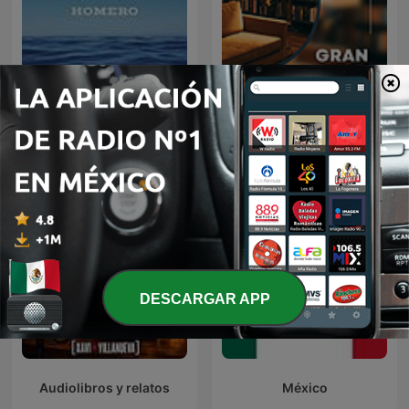
Audiolibro La Odisea |
AudioLibros
Homero
DESCARGAR APP
Audiolibros y relatos
México