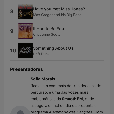
Have you met Miss Jones?
8
Max Greger and his Big Band
It Had to Be You
9
Chyvonne Scott
Something About Us
10
Daft Punk
Presentadores
Sofia Morais
Radialista com mais de três décadas de
percurso, é uma das vozes mais
emblemáticas da
Smooth FM
, onde
assegura o final do dia e apresenta o
programa
A Memória das Canções
. Com