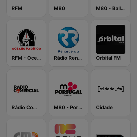
RFM
M80
M80 - Ballads
RFM - Oceano Pacífico Online
Rádio Renascença
Orbital FM
Rádio Comercial
M80 - Portugal
Cidade