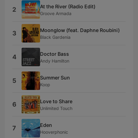
At the River (Radio Edit)
2
Groove Armada
Moonglow (feat. Daphne Roubini)
3
Black Gardenia
Doctor Bass
4
Andy Hamilton
Summer Sun
5
Koop
Love to Share
6
Unlimited Touch
Eden
7
Hooverphonic