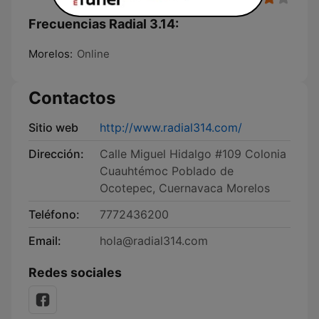
Frecuencias Radial 3.14:
Morelos:
Online
Contactos
Sitio web
http://www.radial314.com/
Dirección:
Calle Miguel Hidalgo #109 Colonia
Cuauhtémoc Poblado de
Ocotepec, Cuernavaca Morelos
Teléfono:
7772436200
Email:
hola@radial314.com
Redes sociales