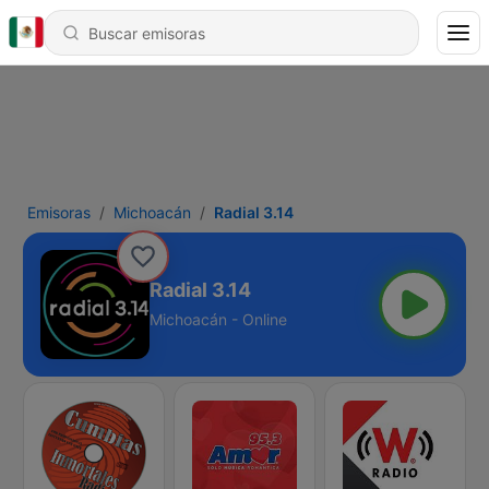
Emisoras
Michoacán
Radial 3.14
Radial 3.14
Michoacán - Online