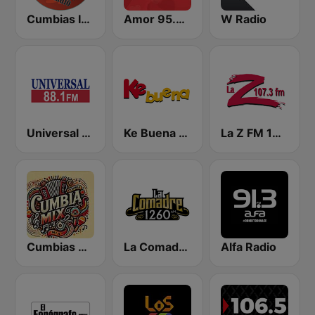
Cumbias Inmortales Radio
Amor 95.3 FM
W Radio
Universal 88.1 FM
Ke Buena 92.9 FM
La Z FM 107.3
Cumbias Mix
La Comadre 1260 AM
Alfa Radio