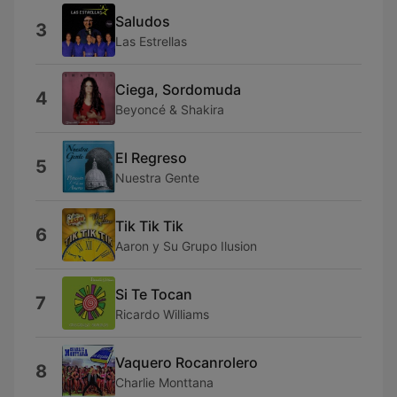
Saludos
3
Las Estrellas
Ciega, Sordomuda
4
Beyoncé & Shakira
El Regreso
5
Nuestra Gente
Tik Tik Tik
6
Aaron y Su Grupo Ilusion
Si Te Tocan
7
Ricardo Williams
Vaquero Rocanrolero
8
Charlie Monttana