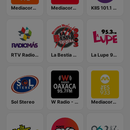
Mediacorp LOVE 972
Mediacorp CAPITAL 958
KIIS 101.1 Melbourne
RTV Radio Más
La Bestia Grupera 99.3 FM
La Lupe 95.3 FM
Sol Stereo
W Radio - Oaxaca
Mediacorp YES 933