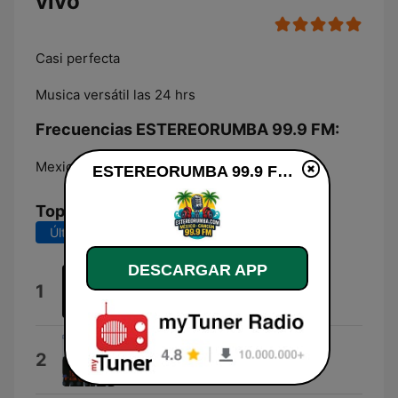
vivo
Casi perfecta
Musica versátil las 24 hrs
Frecuencias ESTEREORUMBA 99.9 FM:
Mexico City:
Online
ESTEREORUMBA 99.9 FM en vivo
Top Canciones
Últimos 7 días
Últimos 30 días
DESCARGAR APP
Regresa Ya
1
Fico
Regresa Ya
2
Ragazzi