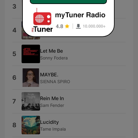
I Hate You
3
Ariana
I Knew You Were Trouble.
4
Taylor Swift
Let Me Be
5
Sonny Fodera
MAYBE.
6
SIENNA SPIRO
Rein Me In
7
Sam Fender
Lucidity
8
Tame Impala