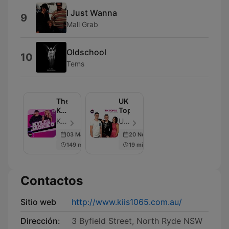
I Just Wanna
9
Mall Grab
Oldschool
10
Tems
The
UK
Kyle
Top10
&
KIIS and iHeart Australia - Episodio 6918
UK Top10 - Episodio 8
Jackie
03 Mar 2026
20 Nov 2015
O
149 min
19 min
Show
Contactos
Sitio web
http://www.kiis1065.com.au/
Dirección:
3 Byfield Street, North Ryde NSW