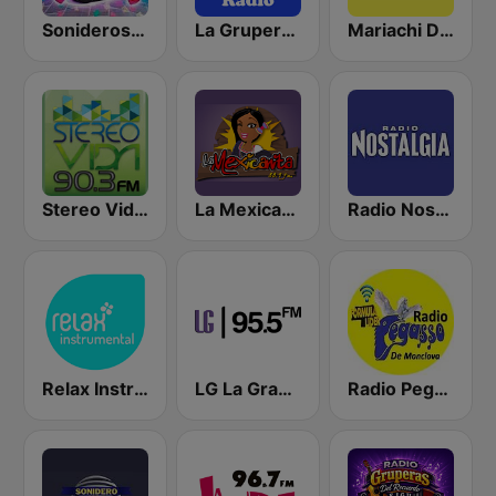
Sonideros de PUEBLA
La Grupera Radio
Mariachi Digital
Stereo Vida 90.3 FM
La Mexicanita Sapichu
Radio Nostalgia de Monclova
Relax Instrumental
LG La Grande
Radio Pegasso de Monclova