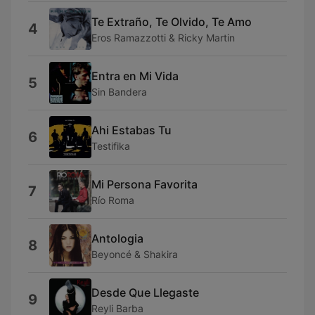
Te Extraño, Te Olvido, Te Amo
4
Eros Ramazzotti & Ricky Martin
Entra en Mi Vida
5
Sin Bandera
Ahi Estabas Tu
6
Testifika
Mi Persona Favorita
7
Río Roma
Antologia
8
Beyoncé & Shakira
Desde Que Llegaste
9
Reyli Barba