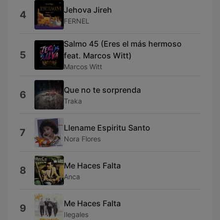
Jehova Jireh
4
FERNEL
Salmo 45 (Eres el más hermoso
5
feat. Marcos Witt)
Marcos Witt
Que no te sorprenda
6
Traka
Llename Espiritu Santo
7
Nora Flores
Me Haces Falta
8
Anca
Me Haces Falta
9
Ilegales