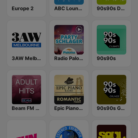
Europe 2
ABC Lounge Jazz
90s90s Dance
3AW Melbourne
Radio Paloma Partyschlager
90s90s
Beam FM - Adult Hits
Epic Piano - ROMANTIC PIANO
90s90s Grunge