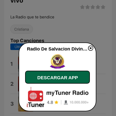
vivo
La Radio que te bendice
Cristiana
Top Canciones
Últimos 7 días
Últimos 30 días
Radio De Salvacion Divina en vivo
A Ti Me Rindo
1
Hillsong Worship
DESCARGAR APP
Salmo 6
2
Oh Señor, Tú eres mi Dios
Lávame (Salmos 51)
3
Kairo Worship