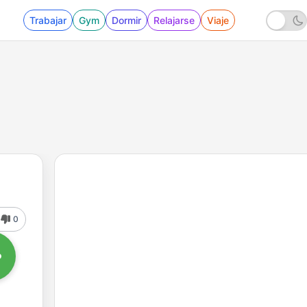
Trabajar
Gym
Dormir
Relajarse
Viaje
0