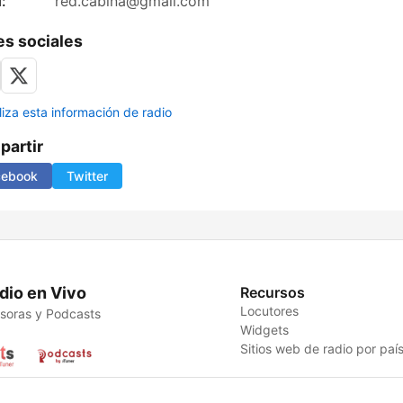
:
red.cabina@gmail.com
s sociales
liza esta información de radio
artir
cebook
Twitter
dio en Vivo
Recursos
Locutores
soras y Podcasts
Widgets
Sitios web de radio por paí