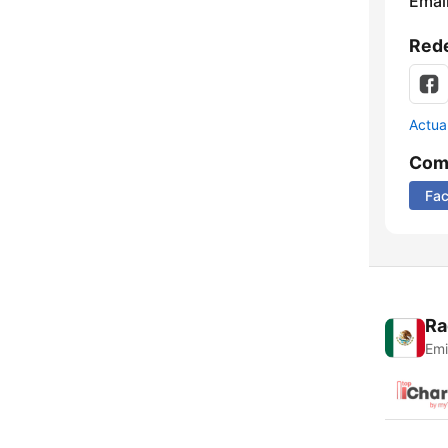
Email
Rede
Actua
Comp
Fa
Ra
Emi