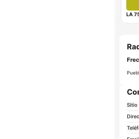
LA 7
Rad
Frec
Puebl
Co
Sitio
Direc
Telé