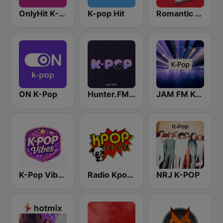
OnlyHit K-Pop
K-pop Hit
Romantic Vibes
ON K-Pop
Hunter.FM - K-pop
JAM FM K-pop
K-Pop Vibes
Radio Kpop Replay
NRJ K-POP