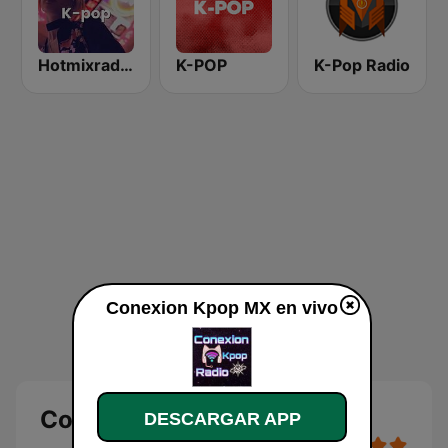
Hotmixradio K-pop
K-POP
K-Pop Radio
Conexion Kpop MX en vivo
Conexion Kpop MX en vivo
DESCARGAR APP