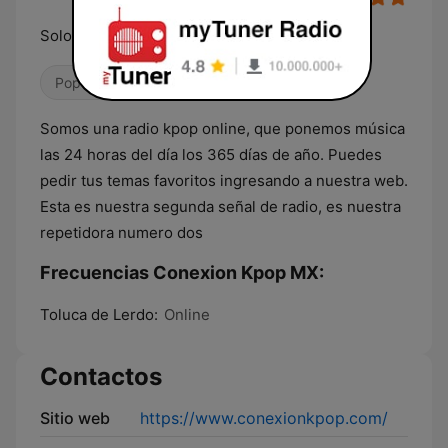
Solo lo mejor del kpop
Pop coreano
Somos una radio kpop online, que ponemos música
las 24 horas del día los 365 días de año. Puedes
pedir tus temas favoritos ingresando a nuestra web.
Esta es nuestra segunda señal de radio, es nuestra
repetidora numero dos
Frecuencias Conexion Kpop MX:
Toluca de Lerdo:
Online
Contactos
Sitio web
https://www.conexionkpop.com/