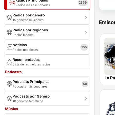
Radios Principales
2669
Radios más escuchadas
Radios por género
15 géneros musicales
Emisor
Radios por regiones
Radios locales
Noticias
155
Radios noticiosas
Recomendadas
Lista de las mejores radios
Podcasts
Podcasts Principales
50
Podcasts más populares
Podcasts por Género
18 géneros temáticos
Música