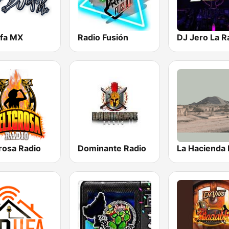
efa MX
Radio Fusión
DJ Jero La R
rosa Radio
Dominante Radio
La Hacienda 