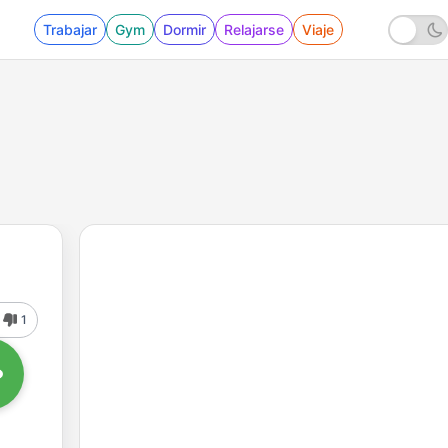
Trabajar
Gym
Dormir
Relajarse
Viaje
1