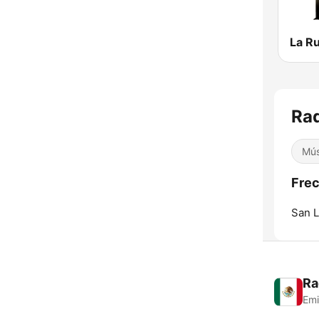
La Ru
Rad
Mús
Frec
San L
Ra
Emi