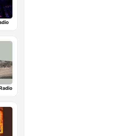
adio
Radio