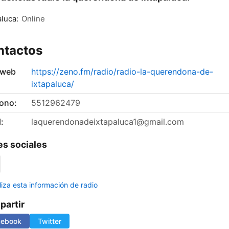
aluca:
Online
ntactos
 web
https://zeno.fm/radio/radio-la-querendona-de-
ixtapaluca/
fono:
5512962479
:
laquerendonadeixtapaluca1@gmail.com
s sociales
liza esta información de radio
artir
cebook
Twitter