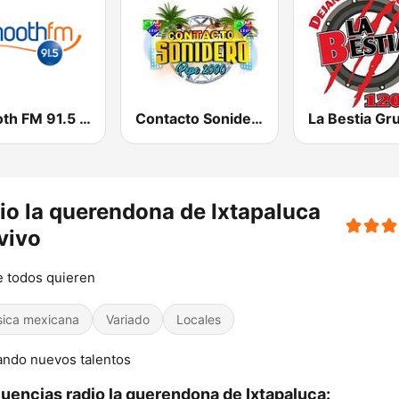
Smooth FM 91.5 Melbourne
Contacto Sonidero
io la querendona de Ixtapaluca
vivo
e todos quieren
ica mexicana
Variado
Locales
ndo nuevos talentos
uencias radio la querendona de Ixtapaluca: