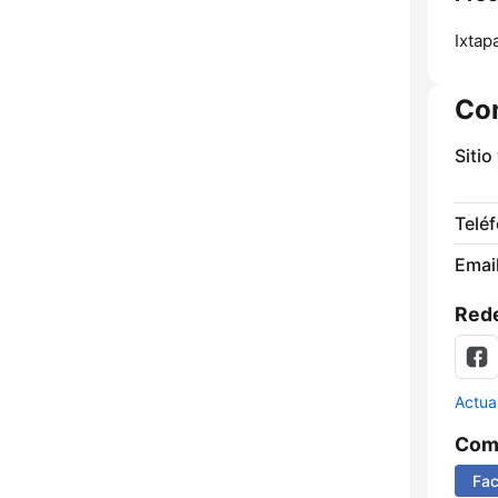
Ixtap
Co
Sitio
Telé
Email
Rede
Actua
Comp
Fa