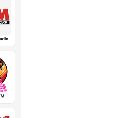
adio
FM