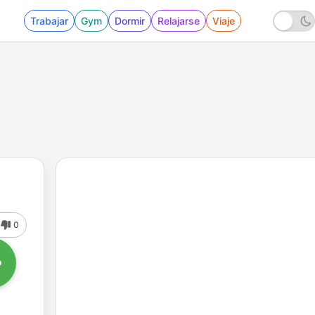
Trabajar
Gym
Dormir
Relajarse
Viaje
0