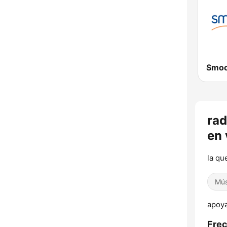
rad
en 
la qu
Mús
apoya
Frec